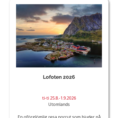
Lofoten 2026
ti-ti 25.8.-1.9.2026
Utomlands
En oförglömlig resa norrut som bjuder på