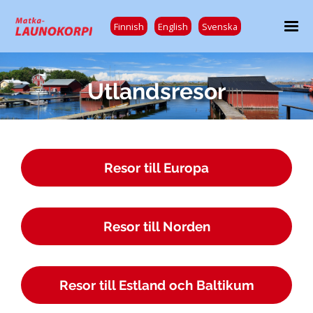
Finnish
English
Svenska
Utlandsresor
Resor till Europa
Resor till Norden
Resor till Estland och Baltikum