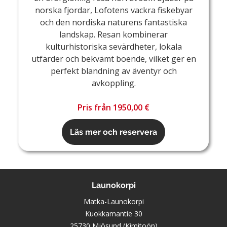
norska fjordar, Lofotens vackra fiskebyar
och den nordiska naturens fantastiska
landskap. Resan kombinerar
kulturhistoriska sevärdheter, lokala
utfärder och bekvämt boende, vilket ger en
perfekt blandning av äventyr och
avkoppling.
Pris från 1950,00 €
Läs mer och reservera
Launokorpi
Matka-Launokorpi
Kuokkamantie 30
25730 Mjösund (Kimitoön)