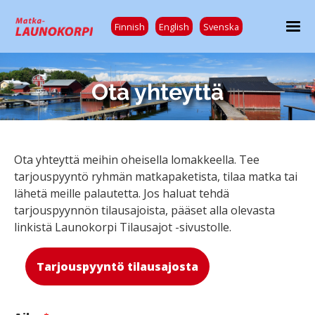
Finnish
English
Svenska
Ota yhteyttä
Ota yhteyttä meihin oheisella lomakkeella. Tee
tarjouspyyntö ryhmän matkapaketista, tilaa matka tai
lähetä meille palautetta. Jos haluat tehdä
tarjouspyynnön tilausajoista, pääset alla olevasta
linkistä Launokorpi Tilausajot -sivustolle.
Tarjouspyyntö tilausajosta