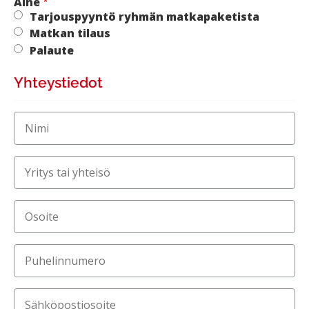
Aihe
Tarjouspyyntö ryhmän matkapaketista
Matkan tilaus
Palaute
Yhteystiedot
Nimi
Yritys tai yhteisö
Osoite
Puhelinnumero
Sähköpostiosoite