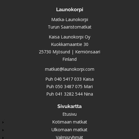
Launokorpi
Matka-Launokorpi
Turun Saaristomatkat
Kaisa Launokorpi Oy
Kuokkamaantie 30
25730 Mjösund | Kemiönsaari
Finland
matkat@launokorpi.com
Puh
040 5417 033
Kaisa
Puh
050 3487 075
Mari
Puh
041 3282 544
Nina
Sivukartta
Etusivu
Kotimaan matkat
Ulkomaan matkat
Valmisryhmät