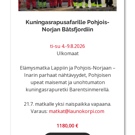
Kuningasrapusafarille Pohjois-
Norjan Båtsfjordiin
ti-su 4.-9.8.2026
Ulkomaat
Elämysmatka Lappiin ja Pohjois-Norjaan –
Inarin parhaat nähtävyydet, Pohjoisen
upeat maisemat ja unohtumaton
kuningasrapuretki Barentsinmerellä.
21.7. matkalle yksi naispaikka vapaana.
Varaus:
matkat@launokorpi.com
1180,00 €