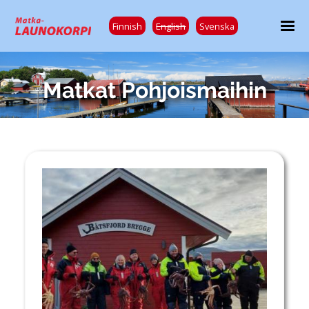
Finnish
English
Svenska
Matkat Pohjoismaihin