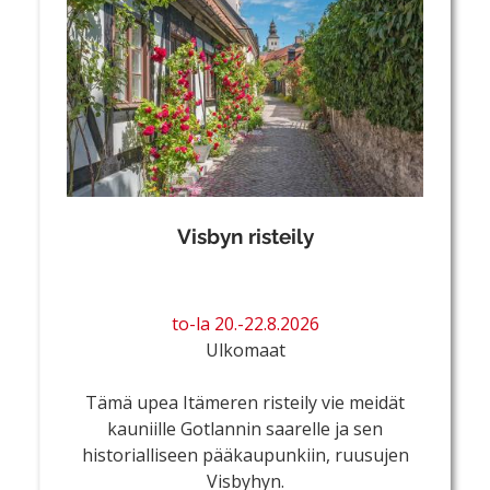
Visbyn risteily
to-la 20.-22.8.2026
Ulkomaat
Tämä upea Itämeren risteily vie meidät
kauniille Gotlannin saarelle ja sen
historialliseen pääkaupunkiin, ruusujen
Visbyhyn.