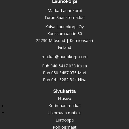
Launokorpi
Matka-Launokorpi
Turun Saaristomatkat
Kaisa Launokorpi Oy
Kuokkamaantie 30
25730 Mjösund | Kemiönsaari
Finland
matkat@launokorpi.com
Puh
040 5417 033
Kaisa
Puh
050 3487 075
Mari
Puh
041 3282 544
Nina
Sivukartta
Etusivu
Kotimaan matkat
Ulkomaan matkat
Eurooppa
Pohjoismaat