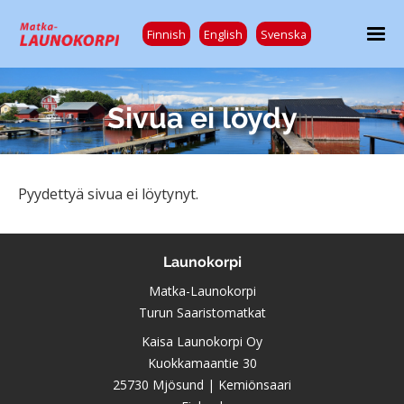
Finnish
English
Svenska
Sivua ei löydy
Pyydettyä sivua ei löytynyt.
Launokorpi
Matka-Launokorpi
Turun Saaristomatkat
Kaisa Launokorpi Oy
Kuokkamaantie 30
25730 Mjösund | Kemiönsaari