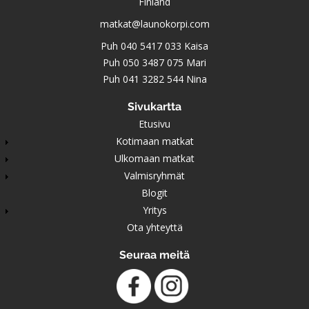
Finland
matkat@launokorpi.com
Puh
040 5417 033
Kaisa
Puh
050 3487 075
Mari
Puh
041 3282 544
Nina
Sivukartta
Etusivu
Kotimaan matkat
Ulkomaan matkat
Valmisryhmät
Blogit
Yritys
Ota yhteyttä
Seuraa meitä