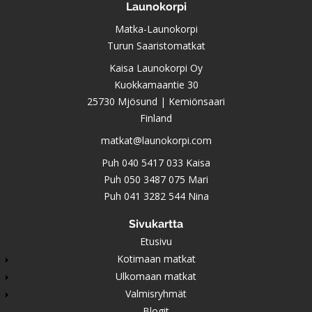
Launokorpi
Matka-Launokorpi
Turun Saaristomatkat
Kaisa Launokorpi Oy
Kuokkamaantie 30
25730 Mjösund | Kemiönsaari
Finland
matkat@launokorpi.com
Puh
040 5417 033
Kaisa
Puh
050 3487 075
Mari
Puh
041 3282 544
Nina
Sivukartta
Etusivu
Kotimaan matkat
Ulkomaan matkat
Valmisryhmät
Blogit