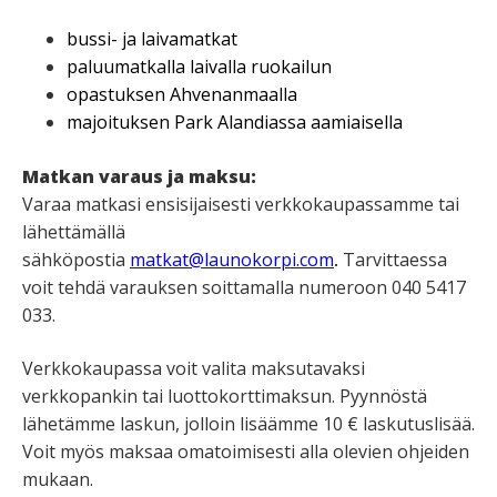
bussi- ja laivamatkat
paluumatkalla laivalla ruokailun
opastuksen Ahvenanmaalla
majoituksen Park Alandiassa aamiaisella
Matkan varaus ja maksu:
Varaa matkasi ensisijaisesti verkkokaupassamme tai
lähettämällä
sähköpostia
matkat@launokorpi.com
Tarvittaessa
.
voit tehdä varauksen soittamalla numeroon
040 5417
033.
Verkkokaupassa voit valita maksutavaksi
verkkopankin tai luottokorttimaksun. Pyynnöstä
lähetämme laskun, jolloin lisäämme 10 € laskutuslisää.
Voit myös maksaa omatoimisesti alla olevien ohjeiden
mukaan.