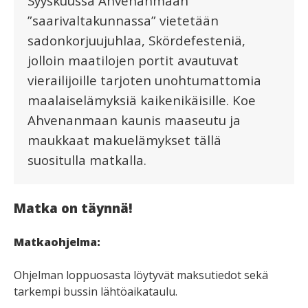
Syyskuussa Ahvenanmaan
”saarivaltakunnassa” vietetään
sadonkorjuujuhlaa, Skördefesteniä,
jolloin maatilojen portit avautuvat
vierailijoille tarjoten unohtumattomia
maalaiselämyksiä kaikenikäisille. Koe
Ahvenanmaan kaunis maaseutu ja
maukkaat makuelämykset tällä
suositulla matkalla.
Matka on täynnä!
Matkaohjelma:
Ohjelman loppuosasta löytyvät maksutiedot sekä
tarkempi bussin lähtöaikataulu.