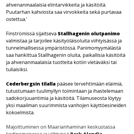
ahvenanmaalaisia elintarvikkeita ja käsitöitä.
Puutarhan kahviosta saa virvokkeita sekä purtavaa
ostettua.'
Finströmissä sijaitseva
Stallhagenin olutpanimo
valmistaa ja tarjoilee käsityöläisoluita viihtyisässä ja
tunnelmallisessa ympäristössä. Panimomyymälästä
saa hankittua Stallhagenin oluita, paikallisia käsitöitä
ja ahvenanmaalaisia tuotteita kotiin vietäväksi tai
tuliaisiksi.
Cederbergsin tilalla
pääsee tervehtimään eläimiä,
tutustumaan tuulimyllyn toimintaan ja ihastelemaan
sadokorjuuantimia ja käsitöitä. Tilamuseosta löytyy
yksi maailman suurimmista vanhojen käyttöesineiden
kokoelmista.
Majoittuminen on Maarianhaminan keskustassa