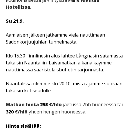
kodinomaisessa ja viihtyissä
Park Alandia
Hotellissa
.
Su 21.9.
Aamiaisen jälkeen jatkamme vielä nauttimaan
Sadonkorjuujuhlan tunnelmasta.
Klo 15.30 Finnlinesin alus lähtee Långnäsin satamasta
takaisin Naantaliin. Laivamatkan aikana käymme
nauttimassa saaristolaisbuffetin tarjonnasta.
Naantalissa olemme klo 20.10, mistä ajamme suoraan
takaisin kotiseudulle.
Matkan hinta
255
€/hlö
jaetussa 2hh huoneessa tai
320
€/hlö
yhden hengen huoneessa.
Hinta sisältää: