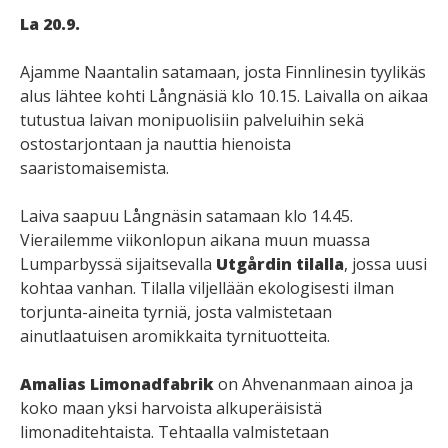
La 20.9.
Ajamme Naantalin satamaan, josta Finnlinesin tyylikäs
alus lähtee kohti Långnäsiä klo 10.15. Laivalla on aikaa
tutustua laivan monipuolisiin palveluihin sekä
ostostarjontaan ja nauttia hienoista
saaristomaisemista.
Laiva saapuu Långnäsin satamaan klo 14.45.
Vierailemme viikonlopun aikana muun muassa
Lumparbyssä sijaitsevalla
Utgårdin tilalla
, jossa uusi
kohtaa vanhan. Tilalla viljellään ekologisesti ilman
torjunta-aineita tyrniä, josta valmistetaan
ainutlaatuisen aromikkaita tyrnituotteita.
Amalias Limonadfabrik
on Ahvenanmaan ainoa ja
koko maan yksi harvoista alkuperäisistä
limonaditehtaista. Tehtaalla valmistetaan