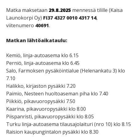
Matka maksetaan
29.8.2025
mennessä tilille (Kaisa
Launokorpi Oy)
FI37 4327 0010 4317 14
,
viitenumero
40691
.
Matkan lähtöaikataulu:
Kemiö, linja-autoasema klo 6.15
Perniö, linja-autoasema klo 6.45
Salo, Farmoksen pysäköintialue (Helenankatu 3)
klo
7.10
Halikko, kirjaston pysäkki 7.20
Paimio, Nesteen huoltoaseman piha klo 7.40
Piikkiö, pikavuoropysäkki 7.50
Kaarina, pikavuoropysäkki klo 8.00
Piispanristi, pikavuoropysäkki klo 8.05
Turku linja-autoasema
tilausajolaituri (nro 10)
klo 8.15
Raision kaupungintalon pysäkki klo 8.30