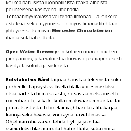
korkealaatuisista luonnollisista raaka-aineista
perinteisenä käsityönä limonadia.
Tehtaanmyymälässä voi tehdä limonadi- ja lonkero-
ostoksia, sekä myynnissä on myös limonaditehtaan
yhteydessä toimivan
Mercedes Chocolaterian
ihania suklaatuotteita.
Open Water Brewery
on kolmen nuoren miehen
pienpanimo, joka valmistaa luovasti ja omaperäisesti
käsityöläisoluita ja siidereitä.
Bolstaholms Gård
tarjoaa hauskaa tekemistä koko
perheelle. Lapsiystävällisellä tilalla voi esimerkiksi
etsiä aarteita heinäkasasta, ratsastaa mekaanisella
rodeohärällä, sekä kokeilla ilmakivääriammuntaa tai
poniratsastusta. Tilan eläimiä, Charolais-lihakarjaa,
kanoja sekä hevosia, voi käydä tervehtimässä.
Ohjelman ohessa voi tehdä löytöjä ja ostaa
esimerkiksi tilan mureita lihatuotteita, sekä muita