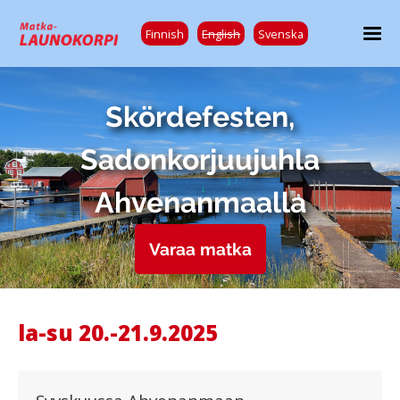
Finnish
English
Svenska
Skördefesten,
Sadonkorjuujuhla
Ahvenanmaalla
Varaa matka
la-su 20.-21.9.2025