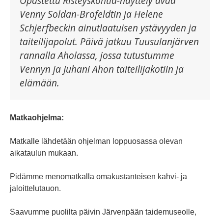
Opastettu Risteyskohtia-näyttely avaa
Venny Soldan-Brofeldtin ja Helene
Schjerfbeckin ainutlaatuisen ystävyyden ja
taiteilijapolut. Päivä jatkuu Tuusulanjärven
rannalla Aholassa, jossa tutustumme
Vennyn ja Juhani Ahon taiteilijakotiin ja
elämään.
Matkaohjelma:
Matkalle lähdetään ohjelman loppuosassa olevan
aikataulun mukaan.
Pidämme menomatkalla omakustanteisen kahvi- ja
jaloittelutauon.
Saavumme puolilta päivin Järvenpään taidemuseolle,