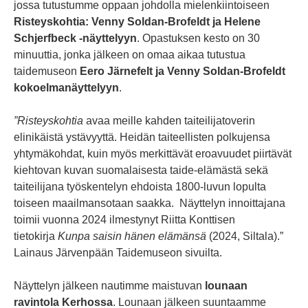
jossa tutustumme oppaan johdolla mielenkiintoiseen
Risteyskohtia: Venny Soldan-Brofeldt ja Helene
Schjerfbeck -näyttelyyn
. Opastuksen kesto on 30
minuuttia, jonka jälkeen on omaa aikaa tutustua
taidemuseon
Eero Järnefelt ja Venny Soldan-Brofeldt
kokoelmanäyttelyyn
.
”Risteyskohtia
avaa meille kahden taiteilijatoverin
elinikäistä ystävyyttä. Heidän taiteellisten polkujensa
yhtymäkohdat, kuin myös merkittävät eroavuudet piirtävät
kiehtovan kuvan suomalaisesta taide-elämästä sekä
taiteilijana työskentelyn ehdoista 1800-luvun lopulta
toiseen maailmansotaan saakka. Näyttelyn innoittajana
toimii vuonna 2024 ilmestynyt Riitta Konttisen
tietokirja
Kunpa saisin hänen elämänsä
(2024, Siltala).”
Lainaus Järvenpään Taidemuseon sivuilta.
Näyttelyn jälkeen nautimme maistuvan
lounaan
ravintola Kerhossa
. Lounaan jälkeen suuntaamme