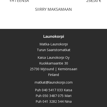
YHTEENSÄ
258,00 €
SIIRRY MAKSAMAAN
Launokorpi
Matka-Launokorpi
Turun Saaristomatkat
Kaisa Launokorpi Oy
Kuokkamaantie 30
25730 Mjösund | Kemiönsaari
Finland
matkat@launokorpi.com
Puh
040 5417 033
Kaisa
Puh
050 3487 075
Mari
Puh
041 3282 544
Nina