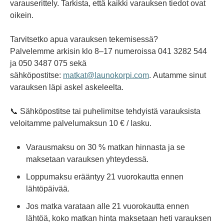
varauserittely. Tarkista, että kaikki varauksen tiedot ovat
oikein.
Tarvitsetko apua varauksen tekemisessä?
Palvelemme arkisin klo 8–17 numeroissa 041 3282 544
ja 050 3487 075 sekä
sähköpostitse:
matkat@launokorpi.com
. Autamme sinut
varauksen läpi askel askeleelta.
📞
Sähköpostitse tai puhelimitse tehdyistä varauksista
veloitamme palvelumaksun 10 € / lasku.
Varausmaksu on 30 % matkan hinnasta ja se
maksetaan varauksen yhteydessä.
Loppumaksu erääntyy 21 vuorokautta ennen
lähtöpäivää.
Jos matka varataan alle 21 vuorokautta ennen
lähtöä, koko matkan hinta maksetaan heti varauksen