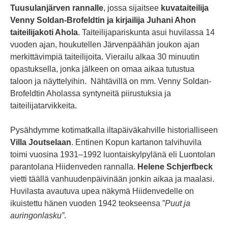
Tuusulanjärven rannalle
, jossa sijaitsee
kuvataiteilija
Venny Soldan-Brofeldtin ja kirjailija Juhani Ahon
taiteilijakoti Ahola
. Taiteilijapariskunta asui huvilassa 14
vuoden ajan, houkutellen Järvenpäähän joukon ajan
merkittävimpiä taiteilijoita. Vierailu alkaa 30 minuutin
opastuksella, jonka jälkeen on omaa aikaa tutustua
taloon ja näyttelyihin. Nähtävillä on mm. Venny Soldan-
Brofeldtin Aholassa syntyneitä piirustuksia ja
taiteilijatarvikkeita.
Pysähdymme kotimatkalla iltapäiväkahville historialliseen
Villa Joutselaan
. Entinen Kopun kartanon talvihuvila
toimi vuosina 1931–1992 luontaiskylpylänä eli Luontolan
parantolana Hiidenveden rannalla.
Helene Schjerfbeck
vietti täällä vanhuudenpäivinään jonkin aikaa ja maalasi.
Huvilasta avautuva upea näkymä Hiidenvedelle on
ikuistettu hänen vuoden 1942 teokseensa ”
Puut ja
auringonlasku”
.