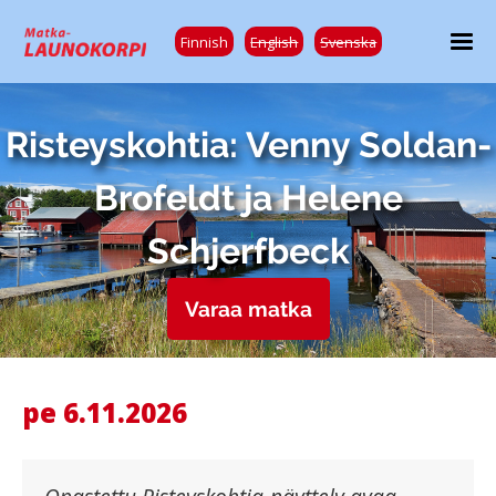
Finnish
English
Svenska
Risteyskohtia: Venny Soldan-
Brofeldt ja Helene
Schjerfbeck
Varaa matka
pe 6.11.2026