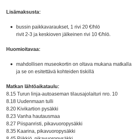
Lisämaksusta:
bussin paikkavaraukset, 1 rivi 20 €/hlö
rivit 2-3 ja keskioven jälkeinen rivi 10 €/hlö.
Huomioitavaa:
mahdollisen museokortin on oltava mukana matkalla
ja se on esitettävä kohteiden tiskillä
Matkan lähtöaikataulu:
8.15 Turun linja-autoaseman tilausajolaituri nro. 10
8.18 Uudenmaan tulli
8.20 Kivikartion pysäkki
8.23 Vanha hautausmaa
8.27 Piispanristi, pikavuoropysäkki
8.35 Kaarina, pikavuoropysäkki
8.45 Piikkiö, pikavuoropysäkki