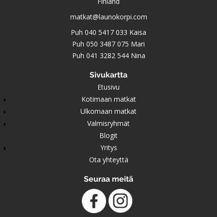
Finland
matkat@launokorpi.com
Puh
040 5417 033
Kaisa
Puh
050 3487 075
Mari
Puh
041 3282 544
Nina
Sivukartta
Etusivu
Kotimaan matkat
Ulkomaan matkat
Valmisryhmät
Blogit
Yritys
Ota yhteyttä
Seuraa meitä