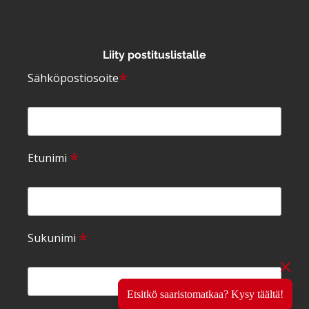
Liity postituslistalle
*
Sähköpostiosoite
*
Etunimi
*
Sukunimi
Etsitkö saaristomatkaa? Kysy täältä!