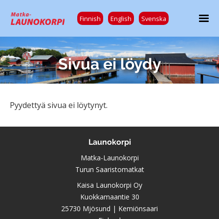
Finnish
English
Svenska
Sivua ei löydy
Pyydettyä sivua ei löytynyt.
Launokorpi
Matka-Launokorpi
Turun Saaristomatkat
Kaisa Launokorpi Oy
Kuokkamaantie 30
25730 Mjösund | Kemiönsaari