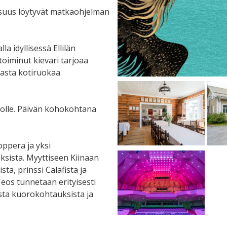
isuus löytyvät matkaohjelman
a idyllisessä Ellilän
toiminut kievari tarjoaa
asta kotiruokaa
olle. Päivän kohokohtana
ppera ja yksi
ksista. Myyttiseen Kiinaan
ta, prinssi Calafista ja
eos tunnetaan erityisesti
sta kuorokohtauksista ja