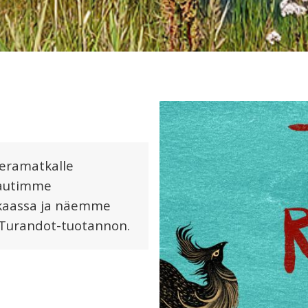
eramatkalle
nautimme
 Akaassa ja näemme
Turandot-tuotannon.