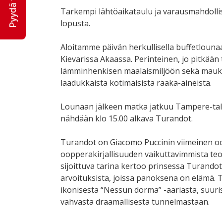
Pyydä tarjous
Tarkempi lähtöaikataulu ja varausmahdoll
lopusta.
Aloitamme päivän herkullisella buffetlounaall
Kievarissa Akaassa. Perinteinen, jo pitkään 
lämminhenkisen maalaismiljöön sekä mauk
laadukkaista kotimaisista raaka-aineista.
Lounaan jälkeen matka jatkuu Tampere-tal
nähdään klo 15.00 alkava Turandot.
Turandot
on Giacomo Puccinin viimeinen oo
oopperakirjallisuuden vaikuttavimmista teo
sijoittuva tarina kertoo prinsessa Turandotis
arvoituksista, joissa panoksena on elämä. T
ikonisesta “Nessun dorma” -aariasta, suuri
vahvasta draamallisesta tunnelmastaan.