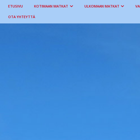
ETUSIVU
KOTIMAAN MATKAT
ULKOMAAN MATKAT
VA
OTA YHTEYTTÄ