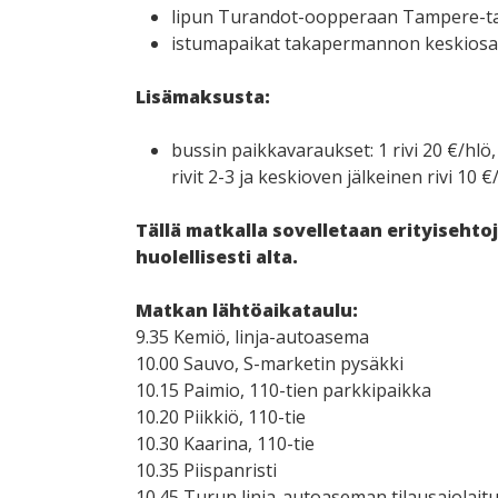
lipun Turandot-oopperaan Tampere-t
istumapaikat takapermannon keskiosas
Lisämaksusta:
bussin paikkavaraukset: 1 rivi 20 €/hlö,
rivit 2-3 ja keskioven jälkeinen rivi 10 €
Tällä matkalla sovelletaan erityisehto
huolellisesti alta.
Matkan lähtöaikataulu:
9.35 Kemiö, linja-autoasema
10.00 Sauvo, S-marketin pysäkki
10.15 Paimio, 110-tien parkkipaikka
10.20 Piikkiö, 110-tie
10.30 Kaarina, 110-tie
10.35 Piispanristi
10.45 Turun linja-autoaseman tilausajolaitu