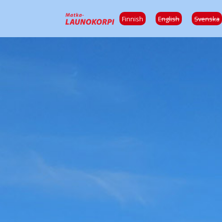
Finnish
English
Svenska