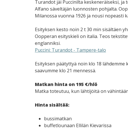
Turandot jäi Puccinilta keskeneräiseksi, ja 
Alfano säveltäjän luonnosten pohjalta. Oop
Milanossa vuonna 1926 ja nousi nopeasti ka
Esityksen kesto noin 2 t 30 min sisältäen yhd
Oopperan esityskieli on italia. Teos tekstit
englanniksi.
Puccini: Turandot - Tampere-talo
Esityksen päätyttyä noin klo 18 lähdemme 
saavumme klo 21 mennessä.
Matkan hinta on 195 €/hlö
Matka toteutuu, kun lähtijöitä on vähintään
Hinta sisältää:
bussimatkan
buffetlounaan Ellilän Kievarissa