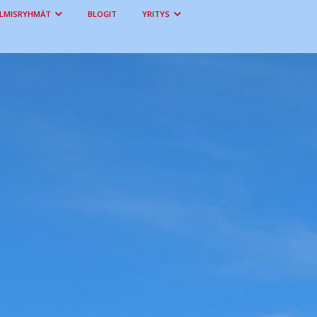
LMISRYHMÄT
BLOGIT
YRITYS