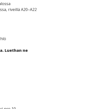
alossa
sa, riveillä A20–A22
/hlö
ja. Luethan ne
ri nro 10