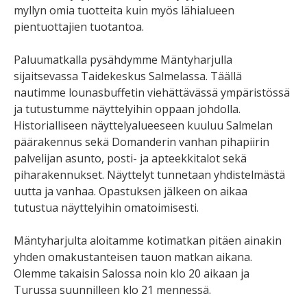
myllyn omia tuotteita kuin myös lähialueen
pientuottajien tuotantoa.
Paluumatkalla pysähdymme Mäntyharjulla
sijaitsevassa Taidekeskus Salmelassa. Täällä
nautimme lounasbuffetin viehättävässä ympäristössä
ja tutustumme näyttelyihin oppaan johdolla.
Historialliseen näyttelyalueeseen kuuluu Salmelan
päärakennus sekä Domanderin vanhan pihapiirin
palvelijan asunto, posti- ja apteekkitalot sekä
piharakennukset. Näyttelyt tunnetaan yhdistelmästä
uutta ja vanhaa. Opastuksen jälkeen on aikaa
tutustua näyttelyihin omatoimisesti.
Mäntyharjulta aloitamme kotimatkan pitäen ainakin
yhden omakustanteisen tauon matkan aikana.
Olemme takaisin Salossa noin klo 20 aikaan ja
Turussa suunnilleen klo 21 mennessä.