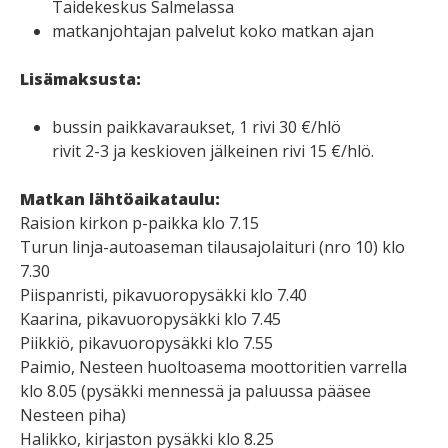
Taidekeskus Salmelassa
matkanjohtajan palvelut koko matkan ajan
Lisämaksusta:
bussin paikkavaraukset, 1 rivi 30 €/hlö
rivit 2-3 ja keskioven jälkeinen rivi 15 €/hlö.
Matkan lähtöaikataulu:
Raision kirkon p-paikka klo 7.15
Turun linja-autoaseman tilausajolaituri (nro 10) klo
7.30
Piispanristi, pikavuoropysäkki klo 7.40
Kaarina, pikavuoropysäkki klo 7.45
Piikkiö, pikavuoropysäkki klo 7.55
Paimio, Nesteen huoltoasema moottoritien varrella
klo 8.05 (pysäkki mennessä ja paluussa pääsee
Nesteen piha)
Halikko, kirjaston pysäkki klo 8.25