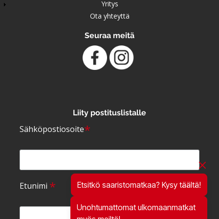
Yritys
Ota yhteyttä
Seuraa meitä
Liity postituslistalle
*
Sähköpostiosoite
*
Etsitkö saaristomatkaa? Kysy täältä!
Etunimi
Unohtumattomat ulkomaanmatkat
myös meiltä!