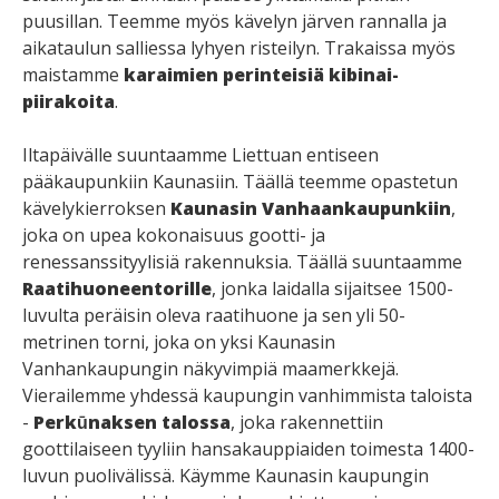
puusillan. Teemme myös kävelyn järven rannalla ja
aikataulun salliessa lyhyen risteilyn. Trakaissa myös
maistamme
karaimien perinteisiä kibinai-
piirakoita
.
Iltapäivälle suuntaamme Liettuan entiseen
pääkaupunkiin Kaunasiin. Täällä teemme opastetun
kävelykierroksen
Kaunasin Vanhaankaupunkiin
,
joka on upea kokonaisuus gootti- ja
renessanssityylisiä rakennuksia. Täällä suuntaamme
Raatihuoneentorille
, jonka laidalla sijaitsee 1500-
luvulta peräisin oleva raatihuone ja sen yli 50-
metrinen torni, joka on yksi Kaunasin
Vanhankaupungin näkyvimpiä maamerkkejä.
Vierailemme yhdessä kaupungin vanhimmista taloista
-
Perkūnaksen talossa
, joka rakennettiin
goottilaiseen tyyliin hansakauppiaiden toimesta 1400-
luvun puolivälissä. Käymme Kaunasin kaupungin