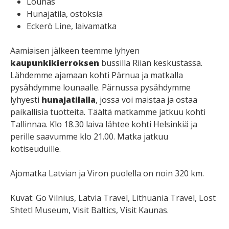
Lounas
Hunajatila, ostoksia
Eckerö Line, laivamatka
Aamiaisen jälkeen teemme lyhyen
kaupunkikierroksen
bussilla Riian keskustassa.
Lähdemme ajamaan kohti Pärnua ja matkalla
pysähdymme lounaalle. Pärnussa pysähdymme
lyhyesti
hunajatilalla
, jossa voi maistaa ja ostaa
paikallisia tuotteita. Täältä matkamme jatkuu kohti
Tallinnaa. Klo 18.30 laiva lähtee kohti Helsinkiä ja
perille saavumme klo 21.00. Matka jatkuu
kotiseuduille.
Ajomatka Latvian ja Viron puolella on noin 320 km.
Kuvat: Go Vilnius, Latvia Travel, Lithuania Travel, Lost
Shtetl Museum, Visit Baltics, Visit Kaunas.