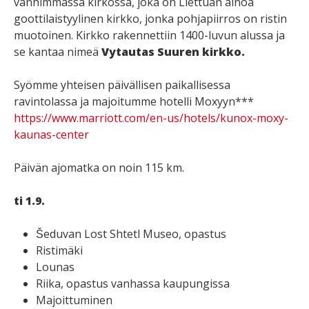
vanhimmassa kirkossa, joka on Liettuan ainoa
goottilaistyylinen kirkko, jonka pohjapiirros on ristin
muotoinen. Kirkko rakennettiin 1400-luvun alussa ja
se kantaa nimeä
Vytautas Suuren kirkko.
Syömme yhteisen päivällisen paikallisessa
ravintolassa ja majoitumme hotelli Moxyyn***
https://www.marriott.com/en-us/hotels/kunox-moxy-
kaunas-center
Päivän ajomatka on noin 115 km.
ti 1.9.
Šeduvan Lost Shtetl Museo, opastus
Ristimäki
Lounas
Riika, opastus vanhassa kaupungissa
Majoittuminen