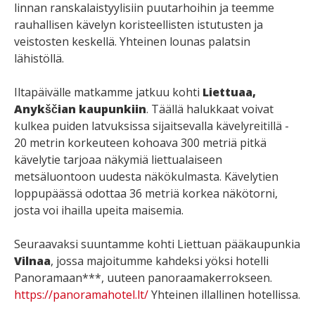
linnan ranskalaistyylisiin puutarhoihin ja teemme
rauhallisen kävelyn koristeellisten istutusten ja
veistosten keskellä. Yhteinen lounas palatsin
lähistöllä.
Iltapäivälle matkamme jatkuu kohti
Liettuaa,
Anykščian kaupunkiin
. Täällä halukkaat voivat
kulkea puiden latvuksissa sijaitsevalla kävelyreitillä -
20 metrin korkeuteen kohoava 300 metriä pitkä
kävelytie tarjoaa näkymiä liettualaiseen
metsäluontoon uudesta näkökulmasta. Kävelytien
loppupäässä odottaa 36 metriä korkea näkötorni,
josta voi ihailla upeita maisemia.
Seuraavaksi suuntamme kohti Liettuan pääkaupunkia
Vilnaa
, jossa majoitumme kahdeksi yöksi hotelli
Panoramaan***, uuteen panoraamakerrokseen.
https://panoramahotel.lt/
Yhteinen illallinen hotellissa.