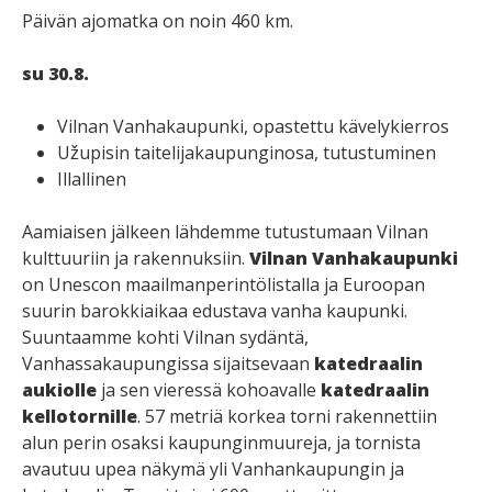
Päivän ajomatka on noin 460 km.
su 30.8.
Vilnan Vanhakaupunki, opastettu kävelykierros
Užupisin taitelijakaupunginosa, tutustuminen
Illallinen
Aamiaisen jälkeen lähdemme tutustumaan Vilnan
kulttuuriin ja rakennuksiin.
Vilnan Vanhakaupunki
on Unescon maailmanperintölistalla ja Euroopan
suurin barokkiaikaa edustava vanha kaupunki.
Suuntaamme kohti Vilnan sydäntä,
Vanhassakaupungissa sijaitsevaan
katedraalin
aukiolle
ja sen vieressä kohoavalle
katedraalin
kellotornille
. 57 metriä korkea torni rakennettiin
alun perin osaksi kaupunginmuureja, ja tornista
avautuu upea näkymä yli Vanhankaupungin ja