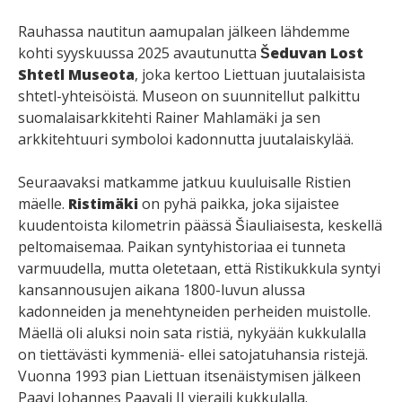
Rauhassa nautitun aamupalan jälkeen lähdemme
kohti syyskuussa 2025 avautunutta
Šeduvan Lost
Shtetl Museota
, joka kertoo Liettuan juutalaisista
shtetl-yhteisöistä. Museon on suunnitellut palkittu
suomalaisarkkitehti Rainer Mahlamäki ja sen
arkkitehtuuri symboloi kadonnutta juutalaiskylää.
Seuraavaksi matkamme jatkuu kuuluisalle Ristien
mäelle.
Ristimäki
on pyhä paikka, joka sijaistee
kuudentoista kilometrin päässä Šiauliaisesta, keskellä
peltomaisemaa. Paikan syntyhistoriaa ei tunneta
varmuudella, mutta oletetaan, että Ristikukkula syntyi
kansannousujen aikana 1800-luvun alussa
kadonneiden ja menehtyneiden perheiden muistolle.
Mäellä oli aluksi noin sata ristiä, nykyään kukkulalla
on tiettävästi kymmeniä- ellei satojatuhansia ristejä.
Vuonna 1993 pian Liettuan itsenäistymisen jälkeen
Paavi Johannes Paavali II vieraili kukkulalla.