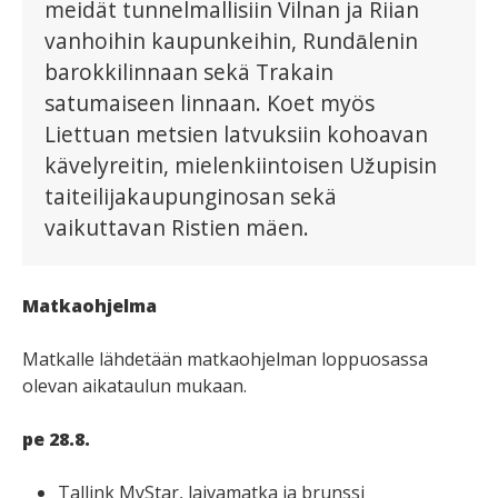
meidät tunnelmallisiin Vilnan ja Riian
vanhoihin kaupunkeihin, Rundālenin
barokkilinnaan sekä Trakain
satumaiseen linnaan. Koet myös
Liettuan metsien latvuksiin kohoavan
kävelyreitin, mielenkiintoisen Užupisin
taiteilijakaupunginosan sekä
vaikuttavan Ristien mäen.
Matkaohjelma
Matkalle lähdetään matkaohjelman loppuosassa
olevan aikataulun mukaan.
pe 28.8.
Tallink MyStar, laivamatka ja brunssi