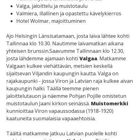
Valga, jaloittelu ja muistotaulu
Valmiera, illallinen ja opastettu kävelykierros
Hotel Wolmar, majoittuminen
Ajo Helsingin Länsisatamaan, josta laiva lähtee kohti
Tallinnaa klo 10.30. Nautimme laivamatkan aikana
yhteisen brunssin.Saavumme Tallinnaan klo 12.30,
josta lähdemme ajamaan kohti
Valgaa
. Matkamme
Valgaan kulkee viehättävän, metsien keskellä
sijaitsevan Viljandin kaupungin kautta. Valga on
rajakaupunki - jossa Viron ja Latvian raja kulkee aivan
kaupungin halki. Täällä teemme pienen
jaloittelutauon ja näemme Pohjan Pojille omistetun
muistotaulun Jaani kirkon seinässä.
Muistomerkki
kunnioittaa Viron vapaussodassa (1918-1920)
kaatuneita suomalaisia vapaaehtoisia.
Täältä matkamme jatkuu Latvian puolelle kohti