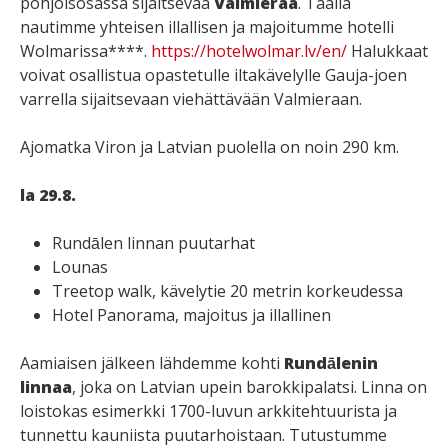
pohjoisosassa sijaitsevaa
Valmieraa
. Täällä
nautimme yhteisen illallisen ja majoitumme hotelli
Wolmarissa****.
https://hotelwolmar.lv/en/
Halukkaat
voivat osallistua opastetulle iltakävelylle Gauja-joen
varrella sijaitsevaan viehättävään Valmieraan.
Ajomatka Viron ja Latvian puolella on noin 290 km.
la 29.8.
Rundālen linnan puutarhat
Lounas
Treetop walk, kävelytie 20 metrin korkeudessa
Hotel Panorama, majoitus ja illallinen
Aamiaisen jälkeen lähdemme kohti
Rundālenin
linnaa
, joka on Latvian upein barokkipalatsi. Linna on
loistokas esimerkki 1700-luvun arkkitehtuurista ja
tunnettu kauniista puutarhoistaan. Tutustumme