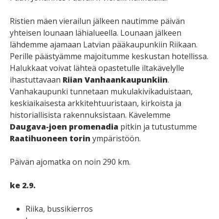
Ristien mäen vierailun jälkeen nautimme päivän
yhteisen lounaan lähialueella. Lounaan jälkeen
lähdemme ajamaan Latvian pääkaupunkiin Riikaan.
Perille päästyämme majoitumme keskustan hotellissa.
Halukkaat voivat lähteä opastetulle iltakävelylle
ihastuttavaan
Riian Vanhaankaupunkiin
.
Vanhakaupunki tunnetaan mukulakivikaduistaan,
keskiaikaisesta arkkitehtuuristaan, kirkoista ja
historiallisista rakennuksistaan. Kävelemme
Daugava-joen promenadia
pitkin ja tutustumme
Raatihuoneen torin
ympäristöön.
Päivän ajomatka on noin 290 km.
ke 2.9.
Riika, bussikierros