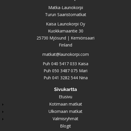
Matka-Launokorpi
Turun Saaristomatkat
Kaisa Launokorpi Oy
Kuokkamaantie 30
25730 Mjösund | Kemiönsaari
Finland
matkat@launokorpi.com
Puh
040 5417 033
Kaisa
Puh
050 3487 075
Mari
Puh
041 3282 544
Nina
Sivukartta
Etusivu
Kotimaan matkat
Ulkomaan matkat
Valmisryhmät
Blogit