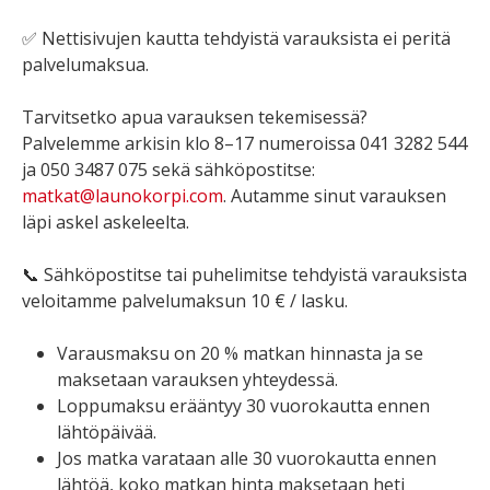
✅ Nettisivujen kautta tehdyistä varauksista ei peritä
palvelumaksua.
Tarvitsetko apua varauksen tekemisessä?
Palvelemme arkisin klo 8–17 numeroissa 041 3282 544
ja 050 3487 075 sekä sähköpostitse:
matkat@launokorpi.com
. Autamme sinut varauksen
läpi askel askeleelta.
📞 Sähköpostitse tai puhelimitse tehdyistä varauksista
veloitamme palvelumaksun 10 € / lasku.
Varausmaksu on 20 % matkan hinnasta ja se
maksetaan varauksen yhteydessä.
Loppumaksu erääntyy 30 vuorokautta ennen
lähtöpäivää.
Jos matka varataan alle 30 vuorokautta ennen
lähtöä, koko matkan hinta maksetaan heti