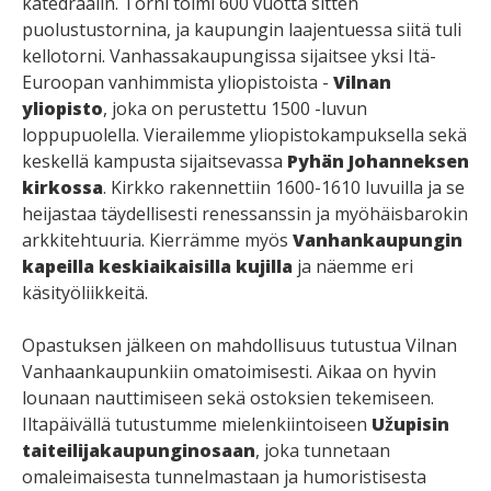
katedraalin. Torni toimi 600 vuotta sitten
puolustustornina, ja kaupungin laajentuessa siitä tuli
kellotorni. Vanhassakaupungissa sijaitsee yksi Itä-
Euroopan vanhimmista yliopistoista -
Vilnan
yliopisto
, joka on perustettu 1500 -luvun
loppupuolella. Vierailemme yliopistokampuksella sekä
keskellä kampusta sijaitsevassa
Pyhän Johanneksen
kirkossa
. Kirkko rakennettiin 1600-1610 luvuilla ja se
heijastaa täydellisesti renessanssin ja myöhäisbarokin
arkkitehtuuria. Kierrämme myös
Vanhankaupungin
kapeilla keskiaikaisilla kujilla
ja näemme eri
käsityöliikkeitä.
Opastuksen jälkeen on mahdollisuus tutustua Vilnan
Vanhaankaupunkiin omatoimisesti. Aikaa on hyvin
lounaan nauttimiseen sekä ostoksien tekemiseen.
Iltapäivällä tutustumme mielenkiintoiseen
Užupisin
taiteilijakaupunginosaan
, joka tunnetaan
omaleimaisesta tunnelmastaan ja humoristisesta