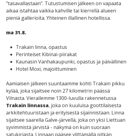
"tasavallastaan". Tutustumisen jälkeen on vapaata
aikaa istahtaa vaikka kahville tai kierrellä alueen
pieniä gallerioita. Yhteinen illallinen hotellissa.
ma 31.8.
Trakain linna, opastus
Perinteiset Kibinai-piirakat
Kaunasin Vanhakaupunki, opastus ja päivällinen
Hotel Moxi, majoittuminen
Aamiaisen jälkeen suuntaamme kohti Trakain pikku
kylää, joka sijaitsee noin 27 kilometrin päässä
Vilnasta. Vierailemme 1300-luvulla rakennetussa
Trakain linnassa
, joka on kuuluisa goottilaisesta
arkkitehtuuristaan ja erityisestä sijainnistaan. Linna
sijaitsee saarella Galve-järvellä, joka on yksi Liettuan
syvimmistä järvistä - näkymä on kuin suoraan
satukirjasta. Linnaan pääsee ylittämällä pitkän