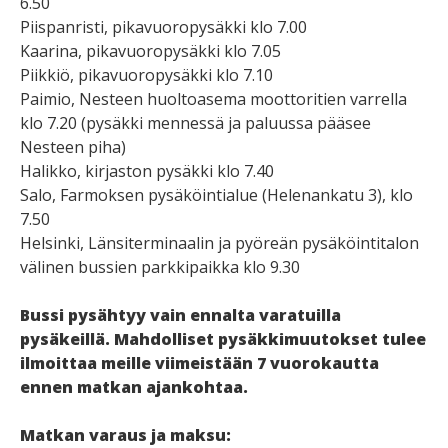
6.50
Piispanristi, pikavuoropysäkki klo 7.00
Kaarina, pikavuoropysäkki klo 7.05
Piikkiö, pikavuoropysäkki klo 7.10
Paimio, Nesteen huoltoasema moottoritien varrella
klo 7.20 (pysäkki mennessä ja paluussa pääsee
Nesteen piha)
Halikko, kirjaston pysäkki klo 7.40
Salo, Farmoksen pysäköintialue (Helenankatu 3), klo
7.50
Helsinki, Länsiterminaalin ja pyöreän pysäköintitalon
välinen bussien parkkipaikka klo 9.30
Bussi pysähtyy vain ennalta varatuilla
pysäkeillä. Mahdolliset pysäkkimuutokset tulee
ilmoittaa meille viimeistään 7 vuorokautta
ennen matkan ajankohtaa.
Matkan varaus ja maksu: