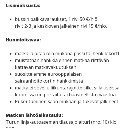
Lisämaksusta:
bussin paikkavaraukset, 1 rivi 50 €/hlö
rivit 2-3 ja keskioven jälkeinen rivi 15 €/hlö.
Huomioitavaa:
matkalla pitää olla mukana passi tai henkilökortti
muistathan hankkia ennen matkaa riittävän
kattavan matkavakuutuksen
suosittelemme eurooppalaisen
sairaanhoitokortin hankkimista
matka ei sovellu liikuntarajoitteisille, sillä useissa
kohteissa on portaita tai haasteellista maastoa
Pukeutuminen sään mukaan ja tukevat jalkineet
Matkan lähtöaikataulu:
Turun linja-autoaseman tilausajolaituri (nro. 10) klo