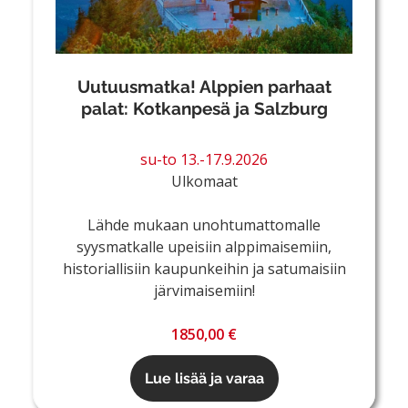
Uutuusmatka! Alppien parhaat
palat: Kotkanpesä ja Salzburg
su-to 13.-17.9.2026
Ulkomaat
Lähde mukaan unohtumattomalle
syysmatkalle upeisiin alppimaisemiin,
historiallisiin kaupunkeihin ja satumaisiin
järvimaisemiin!
1850,00 €
Lue lisää ja varaa