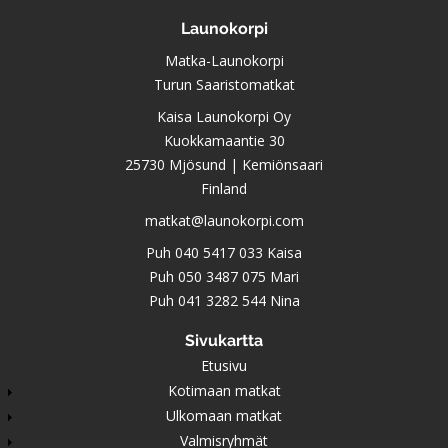
Launokorpi
Matka-Launokorpi
Turun Saaristomatkat
Kaisa Launokorpi Oy
Kuokkamaantie 30
25730 Mjösund | Kemiönsaari
Finland
matkat@launokorpi.com
Puh
040 5417 033
Kaisa
Puh
050 3487 075
Mari
Puh
041 3282 544
Nina
Sivukartta
Etusivu
Kotimaan matkat
Ulkomaan matkat
Valmisryhmät