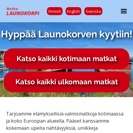
Finnish
English
Svenska
Hyppää Launokorven kyytiin!
Katso kaikki kotimaan matkat
Katso kaikki ulkomaan matkat
Tarjoamme elämyksellisiä valmismatkoja kotimaassa
ja koko Euroopan alueella. Pääset kanssamme
kokemaan upeita nähtävyyksiä, uniikkeja