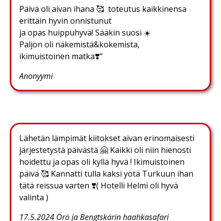
Päivä oli aivan ihana 🥰 toteutus kaikkinensa
erittäin hyvin onnistunut
ja opas huippuhyvä! Sääkin suosi ☀️
Paljon oli näkemistä&kokemista,
ikimuistoinen matka❣️"
Anonyymi
Lähetän lämpimät kiitokset aivan erinomaisesti
järjestetystä päivästä 🤗 Kaikki oli niin hienosti
hoidettu ja opas oli kyllä hyvä ! Ikimuistoinen
päivä 🥰 Kannatti tulla kaksi yötä Turkuun ihan
tätä reissua varten ❣️( Hotelli Helmi oli hyvä
valinta )
17.5.2024 Örö ja Bengtskärin haahkasafari